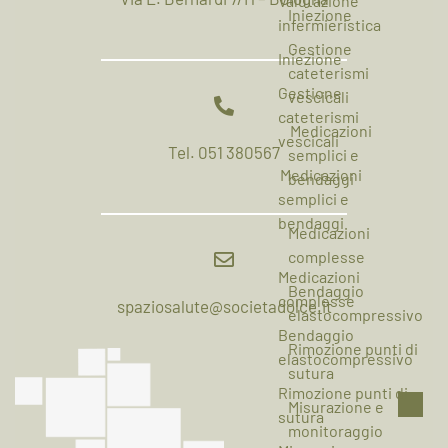
Valutazione
Iniezione
infermieristica
Gestione
Iniezione
cateterismi
Gestione
vescicali
cateterismi
Medicazioni
vescicali
Tel. 051 380567
semplici e
Medicazioni
bendaggi
semplici e
bendaggi
Medicazioni
complesse
Medicazioni
Bendaggio
complesse
spaziosalute@societadolce.it
elastocompressivo
Bendaggio
Rimozione punti di
elastocompressivo
sutura
Rimozione punti di
Misurazione e
sutura
monitoraggio