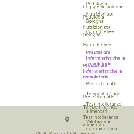
Podologia
Logopedia bologna
Nutrizionista
Podologia
Bologna
Nutrizionista
Punto Prelievi
Bologna
Punto Prelievi
Prestazioni
infermieristiche in
ambulatorio
Prestazioni
infermieristiche in
ambulatorio
Prelievi ematici
Tamponi faringei
Prelievi ematici
Test intolleranze
Tamponi faringei
alimentari
Test intolleranze
Valutazione
alimentari
infermieristica
Via E. Bernardi 7/H – Bologna