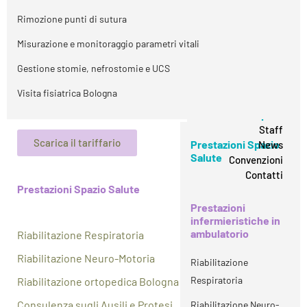
Rimozione punti di sutura
Misurazione e monitoraggio parametri vitali
Gestione stomie, nefrostomie e UCS
Visita fisiatrica Bologna
STAFF
Prestazioni Spazio
Salute
Staff
NEWS
Scarica il tariffario
Prestazioni Spazio
News
Salute
Convenzioni
CONVENZIONI
Contatti
Prestazioni
Prestazioni Spazio Salute
infermieristiche in
CONTATTI
ambulatorio
Prestazioni
infermieristiche in
Riabilitazione
ambulatorio
Riabilitazione Respiratoria
Respiratoria
Riabilitazione Neuro-Motoria
Riabilitazione
Riabilitazione Neuro-
Respiratoria
Riabilitazione ortopedica Bologna
Motoria
Consulenza sugli Ausili e Protesi
Riabilitazione Neuro-