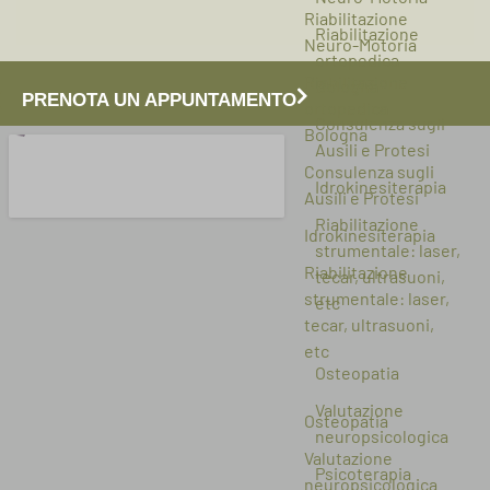
Riabilitazione
Riabilitazione
Neuro-Motoria
ortopedica
Riabilitazione
Bologna
PRENOTA UN APPUNTAMENTO
ortopedica
Consulenza sugli
Bologna
Ausili e Protesi
Consulenza sugli
Idrokinesiterapia
Ausili e Protesi
Riabilitazione
Idrokinesiterapia
strumentale: laser,
Riabilitazione
tecar, ultrasuoni,
strumentale: laser,
etc
tecar, ultrasuoni,
etc
Osteopatia
Valutazione
Osteopatia
neuropsicologica
Valutazione
Psicoterapia
neuropsicologica