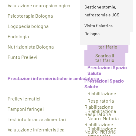
nefrostomie e UCS
Valutazione neuropsicologica
Gestione stomie,
Visita fisiatrica
nefrostomie e UCS
Psicoterapia Bologna
Bologna
Logopedia bologna
Visita fisiatrica
Bologna
Podologia
Scarica il
Nutrizionista Bologna
tariffario
Scarica il
Punto Prelievi
tariffario
Prestazioni Spazio
Salute
Prestazioni infermieristiche in ambulatorio
Prestazioni Spazio
Salute
Riabilitazione
Prelievi ematici
Respiratoria
Riabilitazione
Tamponi faringei
Riabilitazione
Respiratoria
Neuro-Motoria
Test intolleranze alimentari
Riabilitazione
Riabilitazione
Valutazione infermieristica
Neuro-Motoria
ortopedica