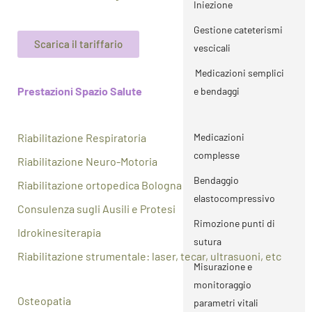
Iniezione
vescicali
Gestione cateterismi
Medicazioni semplici
Scarica il tariffario
vescicali
e bendaggi
Medicazioni semplici
Prestazioni Spazio Salute
e bendaggi
Medicazioni
complesse
Riabilitazione Respiratoria
Medicazioni
Bendaggio
complesse
Riabilitazione Neuro-Motoria
elastocompressivo
Bendaggio
Riabilitazione ortopedica Bologna
Rimozione punti di
elastocompressivo
Consulenza sugli Ausili e Protesi
sutura
Rimozione punti di
Idrokinesiterapia
Misurazione e
sutura
monitoraggio
Riabilitazione strumentale: laser, tecar, ultrasuoni, etc
Misurazione e
parametri vitali
monitoraggio
Gestione stomie,
Osteopatia
parametri vitali