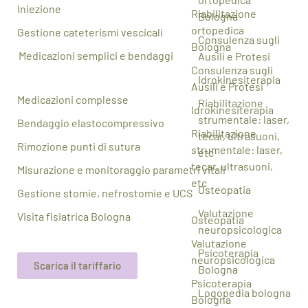
Iniezione
Riabilitazione
Bologna
ortopedica
Gestione cateterismi vescicali
Consulenza sugli
Bologna
Medicazioni semplici e bendaggi
Ausili e Protesi
Consulenza sugli
Idrokinesiterapia
Ausili e Protesi
Medicazioni complesse
Riabilitazione
Idrokinesiterapia
strumentale: laser,
Bendaggio elastocompressivo
Riabilitazione
tecar, ultrasuoni,
Rimozione punti di sutura
strumentale: laser,
etc
tecar, ultrasuoni,
Misurazione e monitoraggio parametri vitali
etc
Osteopatia
Gestione stomie, nefrostomie e UCS
Valutazione
Visita fisiatrica Bologna
Osteopatia
neuropsicologica
Valutazione
Psicoterapia
neuropsicologica
Scarica il tariffario
Bologna
Psicoterapia
Logopedia bologna
Bologna