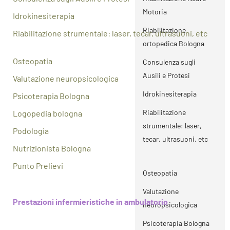
Riabilitazione
Motoria
Idrokinesiterapia
ortopedica Bologna
Riabilitazione
Riabilitazione strumentale: laser, tecar, ultrasuoni, etc
Consulenza sugli
ortopedica Bologna
Ausili e Protesi
Osteopatia
Consulenza sugli
Idrokinesiterapia
Ausili e Protesi
Valutazione neuropsicologica
Riabilitazione
Idrokinesiterapia
Psicoterapia Bologna
strumentale: laser,
Riabilitazione
Logopedia bologna
tecar, ultrasuoni, etc
strumentale: laser,
Podologia
tecar, ultrasuoni, etc
Nutrizionista Bologna
Osteopatia
Punto Prelievi
Valutazione
Osteopatia
neuropsicologica
Valutazione
Psicoterapia Bologna
Prestazioni infermieristiche in ambulatorio
neuropsicologica
Logopedia bologna
Psicoterapia Bologna