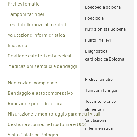
Prelievi ematici
Podologia
Logopedia bologna
Tamponi faringei
Nutrizionista Bologna
Podologia
Test intolleranze alimentari
Punto Prelievi
Nutrizionista Bologna
Valutazione infermieristica
Diagnostica
Punto Prelievi
Iniezione
cardiologica Bologna
Diagnostica
Gestione cateterismi vescicali
cardiologica Bologna
Medicazioni semplici e bendaggi
Prelievi ematici
Tamponi faringei
Prelievi ematici
Medicazioni complesse
Test intolleranze
Tamponi faringei
Bendaggio elastocompressivo
alimentari
Test intolleranze
Rimozione punti di sutura
Valutazione
alimentari
Misurazione e monitoraggio parametri vitali
infermieristica
Valutazione
Gestione stomie, nefrostomie e UCS
Iniezione
infermieristica
Visita fisiatrica Bologna
Gestione cateterismi