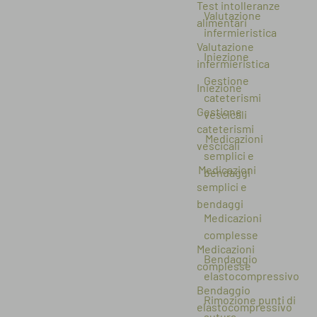
Test intolleranze
Valutazione
alimentari
infermieristica
Valutazione
Iniezione
infermieristica
Gestione
Iniezione
cateterismi
Gestione
vescicali
cateterismi
Medicazioni
vescicali
semplici e
Medicazioni
bendaggi
semplici e
bendaggi
Medicazioni
complesse
Medicazioni
Bendaggio
complesse
elastocompressivo
Bendaggio
Rimozione punti di
elastocompressivo
sutura