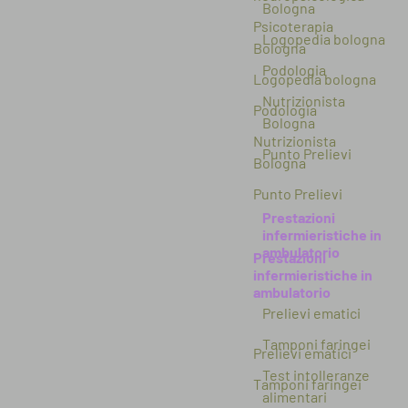
Bologna
Psicoterapia
Logopedia bologna
Bologna
Podologia
Logopedia bologna
Nutrizionista
Podologia
Bologna
Nutrizionista
Punto Prelievi
Bologna
Punto Prelievi
Prestazioni
infermieristiche in
ambulatorio
Prestazioni
infermieristiche in
ambulatorio
Prelievi ematici
Tamponi faringei
Prelievi ematici
Test intolleranze
Tamponi faringei
alimentari