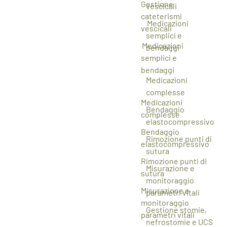
Gestione
vescicali
cateterismi
Medicazioni
vescicali
semplici e
Medicazioni
bendaggi
semplici e
bendaggi
Medicazioni
complesse
Medicazioni
Bendaggio
complesse
elastocompressivo
Bendaggio
Rimozione punti di
elastocompressivo
sutura
Rimozione punti di
Misurazione e
sutura
monitoraggio
Misurazione e
parametri vitali
monitoraggio
Gestione stomie,
parametri vitali
nefrostomie e UCS